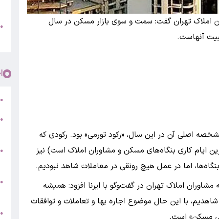
پ
ان املاک تهران گفت: سمت و سوی بازار مسکن در سال
و
●
بیت آنهاست.
م
ا
ر
●
●
5
۱ را به پایان برد که مشخصه اصلی آن در این سال، «رکود تورمی» بود. رکودی که
ن ایام کاری بنگاه‌های مسکن و مشاوران املاک است) نیز
●
ج
گاه‌ها، اما در عمل هیچ رونقی در معاملات شاهد نبودیم.
س
●
 مشاوران املاک تهران در گفت‌وگو با ایرنا افزود: همیشه
ق
شاهدیم، با این حال موضوع اجاره بها و تعاملات و توافقات
ط
●
لی مسکن» است.