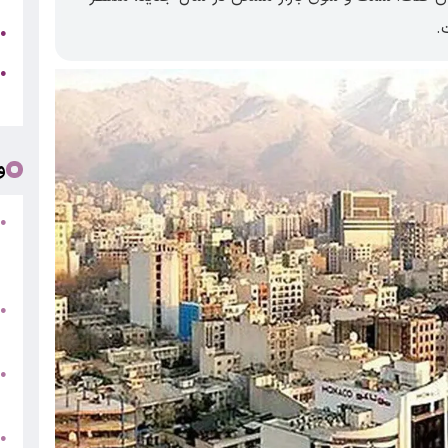
.
ج
●
ه
●
ت
و
●
ف
«
ب
●
س
و
●
ت
●