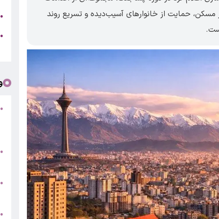
ر مسکن، حمایت از خانوار‌های آسیب‌دیده و تسریع روند
ج
●
ست.
ه
●
ت
و
●
ف
«
ب
●
س
و
●
ت
●