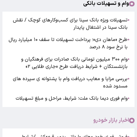
وام و تسهیلات بانکی
تسهیلات ویژه بانک سینا برای کسب‌وکارهای کوچک / نقش
●
بانک سینا در اشتغال پایدار
طرح «ماهان دی»؛ پرداخت تسهیلات تا سقف ۱۰ میلیارد ریال
●
با نرخ سود ۸ درصد
وام ۳۰۰ میلیون تومانی بانک صادرات برای فرهنگیان و
●
بازنشستگان + شرایط دریافت طرح «جاری طلایی ۲»
بررسی مزایا و معایب دریافت وام با پشتوانه ی سپرده های
●
مسدود شده
وام فوری دیما بانک ملت؛ شرایط، مراحل و مبلغ تسهیلات
●
اخبار بازار خودرو
فروش فوری خودروهای وارداتی بدون قرعه‌کشی/شرایط
●