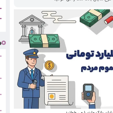
ج
●
ه
●
ت
و
●
ف
«
ب
●
س
و
●
ت
●