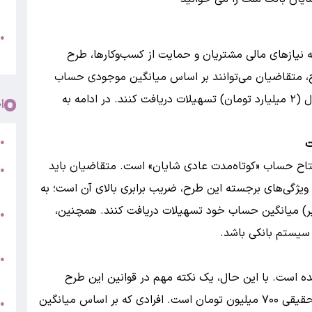
پ
و
●
 نیازهای مالی مشتریان و حمایت از کسب‌وکارها، طرح
م
رح، متقاضیان می‌توانند بر اساس میانگین موجودی حساب
خود در بازه‌های زمانی کوتاه، تا سقف ۲۰ میلیارد ریال (۲ میلیارد تومان) تسهیلات دریافت کنند. در ادامه به
ا
ر
●
فتتاح حساب «کوتاه‌مدت عادی شایان» است. متقاضیان باید
●
5
ویژگی‌های برجسته این طرح، ضریب برابری بالای آن است؛ به
ه مشتریان می‌توانند تا ۴۵۰ درصد (۴.۵ برابر) میانگین حساب خود تسهیلات دریافت کنند. همچنین،
●
ج
سیستم بانکی باشد.
س
●
ق
ارد تومان اعلام شده است. با این حال، یک نکته مهم در قوانین این طرح
وجود دارد: سقف فردی دریافت وام برای هر شخص حقیقی ۷۰۰ میلیون تومان است. افرادی که بر اساس میانگین
ط
●