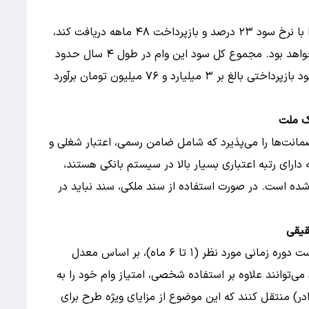
در صورتی که متقاضی سقف وام ۲ میلیارد تومانی را با نرخ سود ۲۳ درصد و بازپرداخت ۴۸ ماهه دریافت کند،
مبلغ هر قسط ماهیانه معادل ۶۴,۱۰۲,۹۴۳ تومان خواهد بود. مجموع کل سود این وام در طول ۴ سال حدود
یک میلیارد و ۷۶ میلیون تومان و مجموع اصل و سود بازپرداختی بالغ بر ۳ میلیارد و ۷۶ میلیون تومان برآورد
انت‌ها را می‌پذیرد که شامل ضامن رسمی، اعتبار شغلی و
ارای رتبه اعتباری بسیار بالا در سیستم بانکی هستند،
ده است. در صورت استفاده از سند ملکی، سند نباید در
قیقی
اشخاص حقیقی پس از افتتاح حساب شایان و گذشت دوره زمانی مورد نظر (۱ تا ۶ ماه)، بر اساس معدل
می‌توانند علاوه بر استفاده شخصی، امتیاز وام خود را به
ادر) منتقل کنند که این موضوع از مزایای ویژه طرح برای