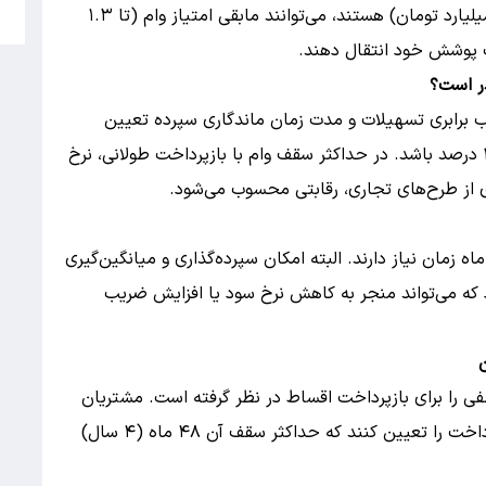
5
حساب خود واجد شرایط دریافت مبالغ بالاتر (تا ۲ میلیارد تومان) هستند، می‌توانند مابقی امتیاز وام (تا ۱.۳
حت پوشش خود انتقال دهند.
برابری تسهیلات و مدت زمان ماندگاری سپرده تعیین
می‌شود. این نرخ می‌تواند ۱۴ درصد، ۱۸ درصد یا ۲۳ درصد باشد. در حداکثر سقف وام با بازپرداخت طولانی، نرخ
قاضیان برای ایجاد میانگین حساب، به حداقل ۱ ماه زمان نیاز دارند. البته امکان سپرده‌گذاری و میانگین‌گیری
ر (تا ۶ ماه) نیز وجود دارد که می‌تواند منجر به کاهش نرخ سود یا افزایش ضریب
فی را برای بازپرداخت اقساط در نظر گرفته است. مشتریان
می‌توانند بر اساس توان مالی خود، مدت زمان بازپرداخت را تعیین کنند که حداکثر سقف آن ۴۸ ماه (۴ سال)