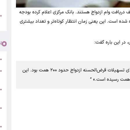
پ
 دریافت وام ازدواج هستند. بانک مرکزی اعلام کرده بودجه
و
●
د چشمگیری همراه شده است. این یعنی زمان انتظار کوتاه‌تر و تعداد بیشتری
م
، در این باره گفت:
ا
ر
●
«در سال گذشته بودجه در نظر گرفته شده برای تسهیلات قرض‌الحسنه ازدواج حدود ۲۰۰ همت بود. این
●
5
●
ج
س
●
ق
ط
●