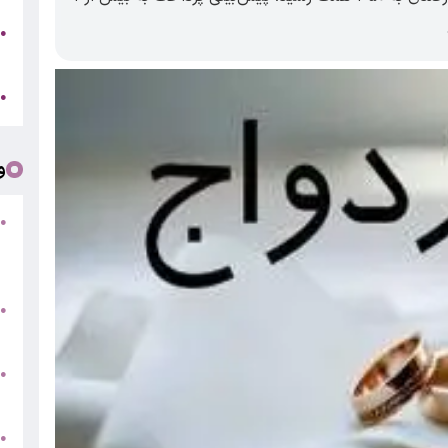
●
ر
ج
●
و
●
ف
«
ب
●
س
و
●
ت
●