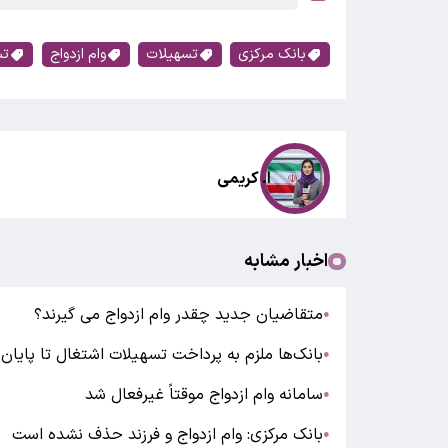
بانک مرکزی
تسهیلات
وام ازدواج
تس
ا. کریمی
اخبار مشابه
متقاضیان جدید چقدر وام ازدواج می گیرند؟
●
بانک‌ها ملزم به پرداخت تسهیلات اشتغال تا پایا
●
سامانه وام ازدواج موقتاً غیرفعال شد
●
بانک مرکزی: وام ازدواج و فرزند حذف نشده است
●