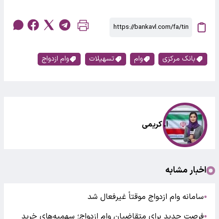
بانک مرکزی
وام
تسهیلات
وام ازدواج
ا. کریمی
اخبار مشابه
سامانه وام ازدواج موقتاً غیرفعال شد
●
فرصت جدید برای متقاضیان وام ازدواج؛ سهمیه‌های خرید
●