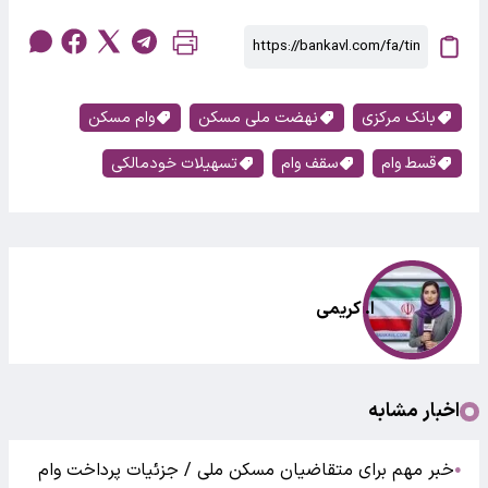
بانک مرکزی
نهضت ملی مسکن
وام مسکن
قسط وام
سقف وام
تسهیلات خودمالکی
ا. کریمی
اخبار مشابه
خبر مهم برای متقاضیان مسکن ملی / جزئیات پرداخت وام
●