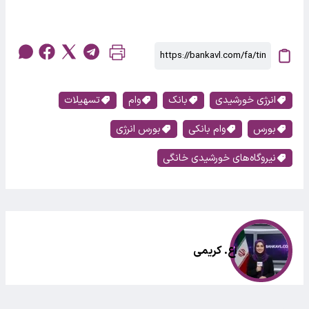
انرژی خورشیدی
بانک
وام
تسهیلات
بورس
وام بانکی
بورس انرژی
نیروگاه‌های خورشیدی خانگی
اع. کریمی