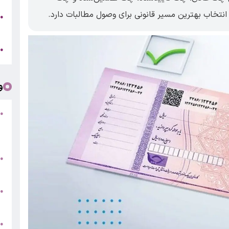
خاب بهترین مسیر قانونی برای وصول مطالبات دارد.
●
ر
ج
●
و
●
ف
«
ب
●
س
و
●
ت
●