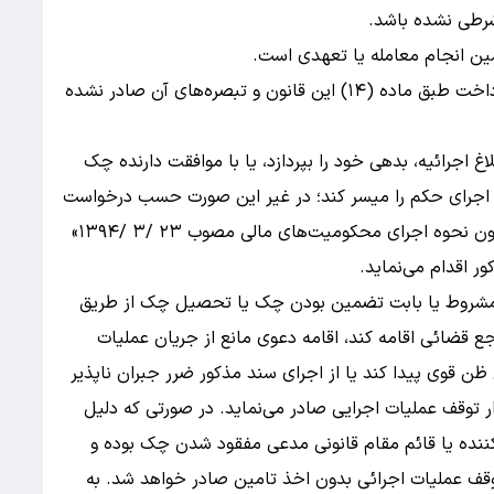
رطی نشده باشد.
ن انجام معامله یا تعهدی است.
ج - گواهینامه عدم پرداخت به دلیل دستور عدم پرداخت طبق ماده (۱۴) این قانون و تبصره‌های آن صادر نشده
 اجرائیه، بدهی خود را بپردازد، یا با موافقت دارنده چک
که اجرای حکم را میسر کند؛ در غیر این صورت حسب درخواست
دارنده، اجرای احکام دادگستری، اجرائیه را طبق «قانون نحوه اجرای محکومیت‌های مالی مصوب ۲۳ /۳ /۱۳۹۴»
ر اقدام می‌نماید.
نند مشروط یا بابت تضمین بودن چک یا تحصیل چک از طریق
اجع قضائی اقامه کند، اقامه دعوی مانع از جریان عملیات
ن قوی پیدا کند یا از اجرای سند مذکور ضرر جبران ناپذیر
ر توقف عملیات اجرایی صادر می‌نماید. در صورتی که دلیل
کننده یا قائم مقام قانونی مدعی مفقود شدن چک بوده و
توقف عملیات اجرائی بدون اخذ تامین صادر خواهد شد. به