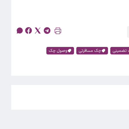
تضمینی
چک مسافرتی
وصول چک