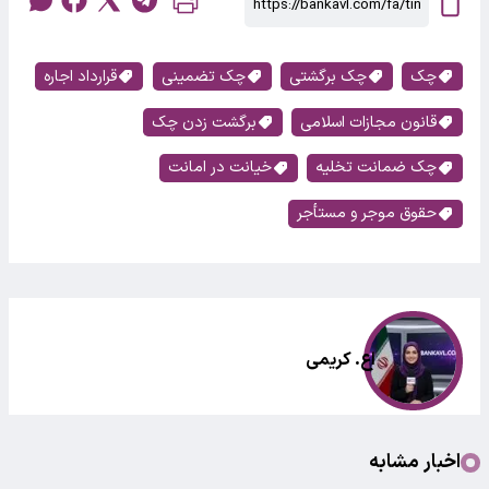
چک
چک برگشتی
چک تضمینی
قرارداد اجاره
قانون مجازات اسلامی
برگشت زدن چک
چک ضمانت تخلیه
خیانت در امانت
حقوق موجر و مستأجر
اع. کریمی
اخبار مشابه