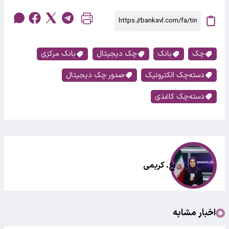
چک
بانک
چک دیجیتال
بانک مرکزی
دسته‌چک الکترونیک
صدور چک دیجیتال
دسته‌چک کاغذی
اع. کریمی
اخبار مشابه