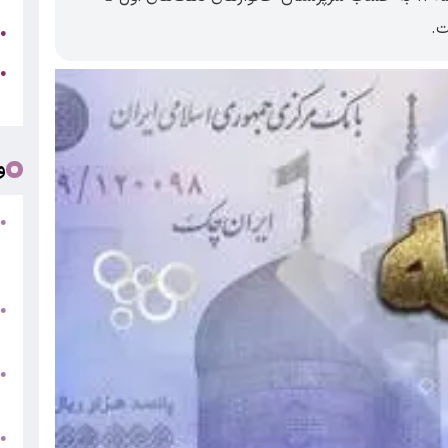
ت.
ج
●
ه
●
ت
و
●
ف
«
ب
●
س
و
●
ت
●