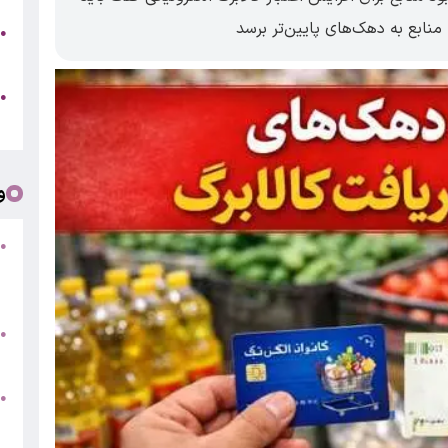
منابع به دهک‌های پایین‌تر برسد
●
م
ج
●
ب
و
●
ف
«
ب
●
س
و
●
ت