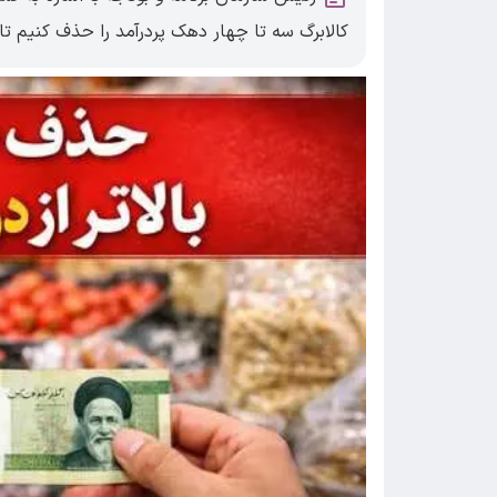
کالابرگ سه تا چهار دهک پردرآمد را حذف کنیم تا 