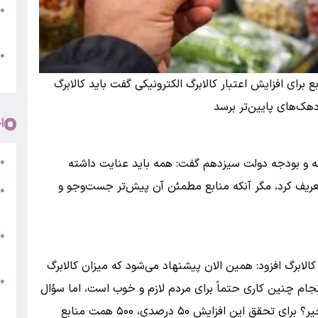
●
پ
و
●
م
 برای افزایش اعتبار کالابرگ الکترونیکی گفت باید کالابرگ
هک‌های پایین‌تر برسد
ا
ر
مه و بودجه دولت سیزدهم گفت: همه باید عنایت داشته
●
تعریف کرد، مگر آنکه منابع مطمئن آن پیش‌تر جست‌وجو و
●
5
●
ج
الابرگ افزود: همین الان پیشنهاد می‌شود که میزان کالابرگ
س
●
انجام چنین کاری حتماً برای مردم لازم و خوب است، اما سؤال
ق
اصلی اینجاست که آیا منابع مالی آن وجود دارد یا خیر؟ برای تحقق این افزایش ۵۰ درصدی، ۵۰۰ همت منابع