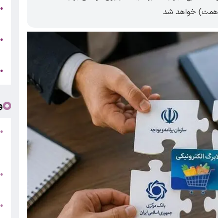
پ
●
ح
م
●
ص
چ
●
و
●
ف
«
ب
●
س
و
●
ت