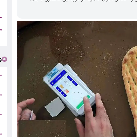
و
ک
●
●
ت
و
ت
●
و
س
●
و
●
ط
ت
●