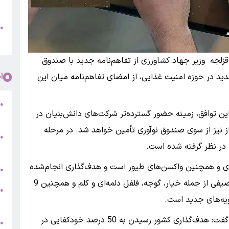
/
●
م
 قزلجه وزیر جهاد کشاورزی از تفاهم‌نامه جدید با صندوق
ا
جدید در حوزه امنیت غذایی، از امضای تفاهم‌نامه میان این
●
این توافق، زمینه حضور گسترده‌تر شرکت‌های دانش‌بنیان در
ا
ز نیز از سوی صندوق نوآوری تأمین خواهد شد. در مرحله
●
ح
ریدی و همچنین واکسن‌های طیور است و هدف‌گذاری انجام‌شده
ر
●
شامل تولید 12 نوع بذر هیبریدی در حوزه سبزی و صیفی از جمله خیار، گوجه، فلفل دلمه‌ای و کلم و همچنین 9
ش
●
ویه‌های جدید است.
ا
وزیر جهاد کشاورزی با اشاره به برنامه هفتم توسعه گفت: هدف‌گذاری کشور رسیدن به 50 درصد خودکفایی در
ف
●