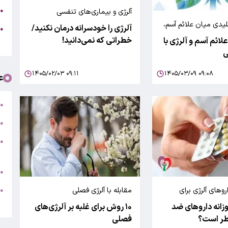
ج
●
آلرژی و بیماری‌های تنفسی
یدی میان علائم آسم،
آلرژی را خودسرانه درمان نکنید/
ه
●
خوردگی
خطراتی که نمی‌دانید!
لائم آسم و آلرژی با
ت
ی
۱۴۰۵/۰۲/۰۳ ۰۹:۱۱
۱۴۰۵/۰۳/۰۹ ۰۹:۰۸
ع
ت
●
ب
●
●
ر
ج
●
ه
روهای آلرژی برای
مقابله با آلرژی فصلی
●
ت
ی‌مدت
زانه داروهای ضد
۱۰ روش برای غلبه بر آلرژی‌های
طر است؟
فصلی