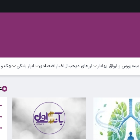
بیمه
بورس و ارواق بهادار
ارزهای دیحیتال
اخبار اقتصادی
ابزار بانکی
چک و 
ع
ت
●
ب
●
●
ر