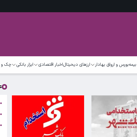
بیمه
بورس و ارواق بهادار
ارزهای دیحیتال
اخبار اقتصادی
ابزار بانکی
چک و 
ع
ت
●
ب
●
●
ر