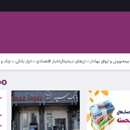
بیمه
بورس و ارواق بهادار
ارزهای دیحیتال
اخبار اقتصادی
ابزار بانکی
چک و 
ع
و
●
م
ق
●
●