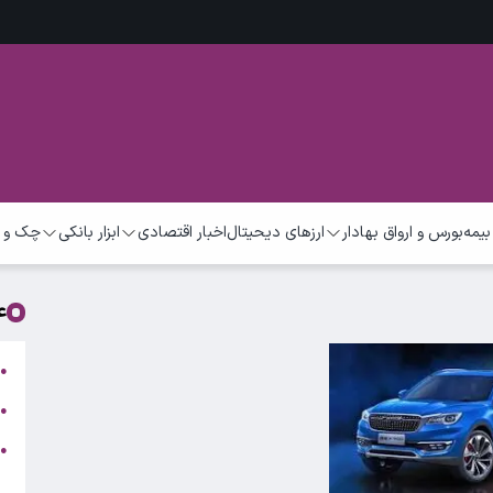
بیمه
بورس و ارواق بهادار
ارزهای دیحیتال
اخبار اقتصادی
ابزار بانکی
چک و 
ع
ت
●
ب
●
●
ر