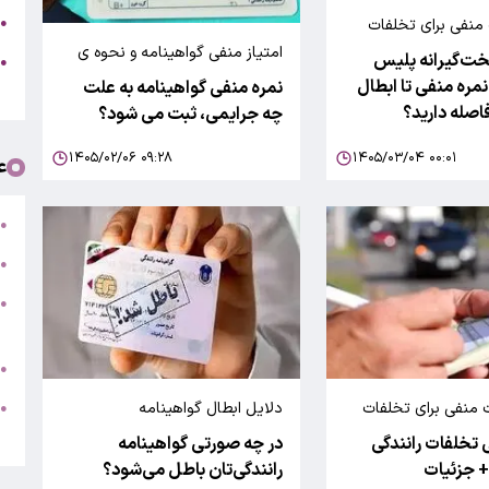
ج
●
منفی برای تخلفات
خودروهای شخصی و
امتیاز منفی گواهینامه و نحوه ی
ت‌گیرانه پلیس
ه
●
نحوه پاک کردن آن
نمره منفی تا ابطال
نمره منفی گواهینامه به علت
ت
اصله دارید؟
چه جرایمی، ثبت می شود؟
۱۴۰۵/۰۲/۰۶ ۰۹:۲۸
۱۴۰۵/۰۳/۰۴ ۰۰:۰۱
ع
ت
●
ب
●
●
ر
ج
●
ه
 منفی برای تخلفات
دلایل ابطال گواهینامه
●
ت
 تخلفات رانندگی
در چه صورتی گواهینامه‌
 جزئیات
رانندگی‌تان باطل می‌شود؟