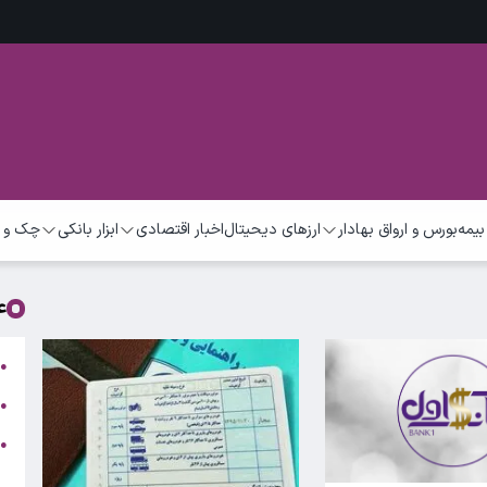
بیمه
بورس و ارواق بهادار
ارزهای دیحیتال
اخبار اقتصادی
ابزار بانکی
چک و 
ع
ت
●
ب
●
●
ر