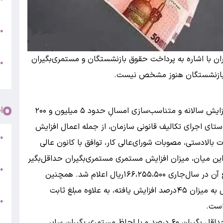
س
و
●
ت
ن با اشاره به پرداخت حقوق بازنشستگان و مستمری‌بگیران
●
 بازنشستگان هنوز مشخص نیست.
پ
ا
به گزارش بانک اول درحالی چند روز پیش احکام افزایش سالانه و متناسب‌سازی امسالِ‌ حدود ۵ میلیون و ۲۰۰
ستای اجرای تکالیف قانونی سازمان، از جمله اعمال افزایش
●
بالادستی، مصوبات شورای‌عالی کار، توافق با کانون عالی
(
ین میان، میزان افزایش مستمری مستمری‌بگیران حداقل‌بگیر
●
۶۰ درصد نسبت به سال گذشته افزایش یافته و مبلغ آن در سال‌جاری ۱۶۶،۲۵۵،۵۰۰ریال اعلام شد. همچنین
+
مستمری دریافتی سایر سطوح نیز نسبت به سال قبل به میزان ۴۵درصد افزایش یافته، به علاوه مبلغ ثابت
●
خ
همچنین حقوق بازنشستگان تأمین اجتماعی برای حداقل بگیران ۶۰ درصد و با لحاظ مستمری بگیران سایر