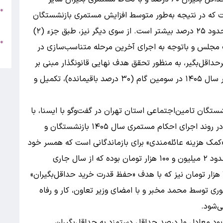
●
 افزایش یافته است که در نتیجه به‌طور متوسط افزایش مستمری بازنشستگان
م
سازمان تأمین اجتماعی، نسبت به سایر صندوق‌ها حدود ۲۵ درصد بیشتر است. از سوی دیگر نیز، طبق جزء (۲)
●
شرفت مصوب مجلس و باتوجه به اجرای آخرین مرحله متناسب‌سازی در
م
 غیرحداقل‌بگیر، به منظور تحقق هدف نهایی قانونگذار مبنی بر
رسیدن به ۹۰ درصد نسبت مستمری زمان برقراری، در سال ۱۴۰۵ در سومین گام (۳۰ درصد باقیمانده)، تکمیل و
شستگان تامین‌اجتماعی استان تهران در گفت‌وگو با ایسنا، با
درخواست از دولت برای پیگیری مشکلات ایجادشده در روند اجرای احکام مستمری سال ۱۴۰۵ بازنشستگان و
 «کمک هزینه عائله‌مندی» برای بازماندگانی است که همسر خود
را از دست داده‌اند. مبلغ حق همسر برای این گروه حدود ۲ میلیون و ۱۰۰ هزار تومان بوده که از سال جاری
پرداخت آن متوقف شده است. در کنار آن، مبلغ ۷۱۶ هزار تومان نیز که با هدف «حفظ قدرت خرید حداقل‌بگیران»
ری توسط محمد مخبر و با امضای وزیر تعاون، کار و رفاه
ی‌شود.
دهقان‌کیا ادامه داد: بر اساس آن مصوبه مقرر شده بود معادل ۱۰ درصد حداقل دستمزد به حداقل‌بگیران