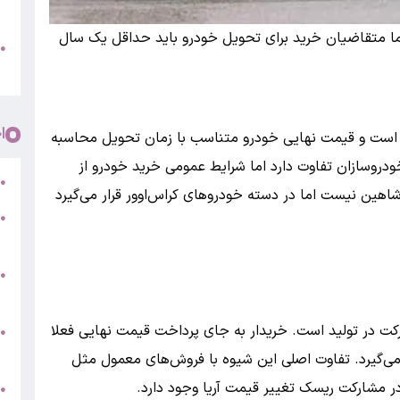
پ
اما متقاضیان خرید برای تحویل خودرو باید حداقل یک سال
و
●
م
ا
وعد تحویل آریا اواسط 1406 است و قیمت نهایی خودرو متناسب با زمان تحویل محاسبه
ودروسازان تفاوت دارد اما شرایط عمومی خرید خودرو از
ر
●
شاهین نیست اما در دسته خودروهای کراس‌اوور قرار می‌گیرد
●
5
●
ج
رکت در تولید است. خریدار به جای پرداخت قیمت نهایی فعلا
س
●
ق
 می‌گیرد. تفاوت اصلی این شیوه با فروش‌های معمول مثل
ر مشارکت ریسک تغییر قیمت آریا وجود دارد.
ط
●