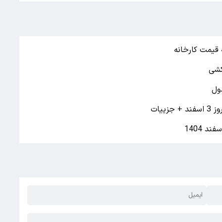
 قیمت کارخانه
کشی
یات