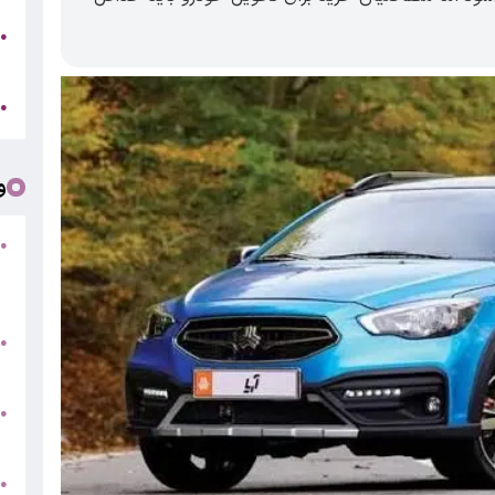
ه
●
ت
ا
●
و
●
ف
«
ب
●
س
و
●
ت
●