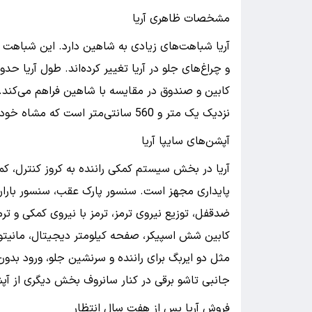
مشخصات ظاهری آریا
آریا شباهت‌های زیادی به شاهین دارد. این شباهت د
نزدیک یک متر و 560 سانتی‌متر است که مشاه خودروهای کراس‌اوور شهری است.
آپشن‌های سایپا آریا
آریا در بخش سیستم‌‌ کمکی راننده به کروز کنترل، 
پایداری مجهز است. سنسور پارک عقب، سنسور باران، س
ضدقفل، توزیع نیروی ترمز، ترمز با نیروی کمکی و ترم
کابین شش اسپیکر، صفحه کیلومتر دیجیتال، مانیتور
مثل دو ایربگ برای راننده و سرنشین جلو، ورود بدون 
جانبی تاشو برقی در کنار سانروف بخش دیگری از آپ
فروش آریا پس از هفت سال انتظار