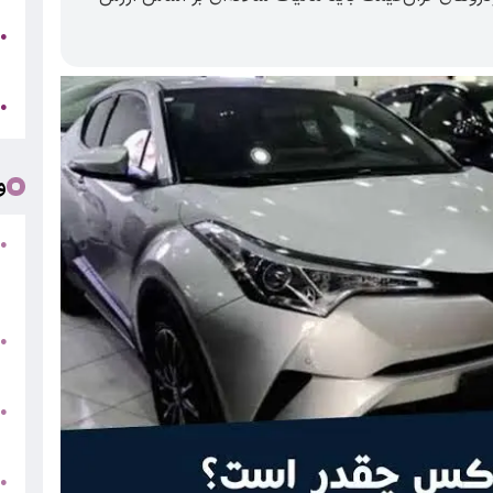
●
ر
ج
●
و
●
ف
«
ب
●
س
و
●
ت
●