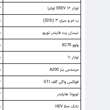
اوتار ۱۲ EREV اولترا
۲۳ 
ب ام و سری ۳ (325i)
۲۱ 
نیسان پت فایندر توربو
۲۰ 
ولوو XC70
۲۰ 
اوتار ۱۱
۲۰ 
مرسدس بنز A200
۲۰ 
فولکس واگن گلف GTI
.۶
تویوتا هایلندر
.۳
تانک ۵۰۰ HEV
۱۸ 