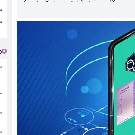
ج
●
ه
●
ت
و
●
ف
«
ب
●
س
و
●
ت
●