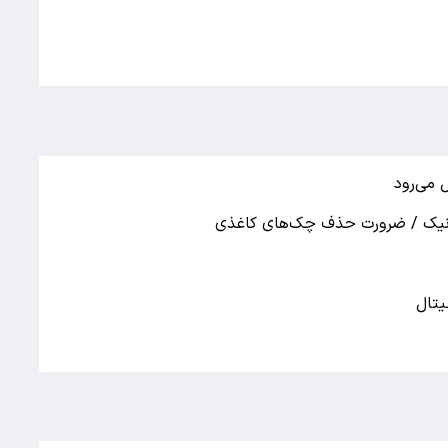
 می‌رود
رونیک / ضرورت حذف چک‌های کاغذی
یتال