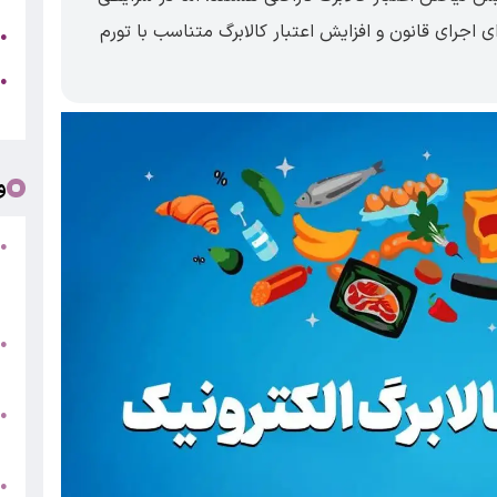
 اجرای قانون و افزایش اعتبار کالابرگ متناسب با تورم
ج
●
ه
●
ت
و
●
ف
«
ب
●
س
و
●
ت
●