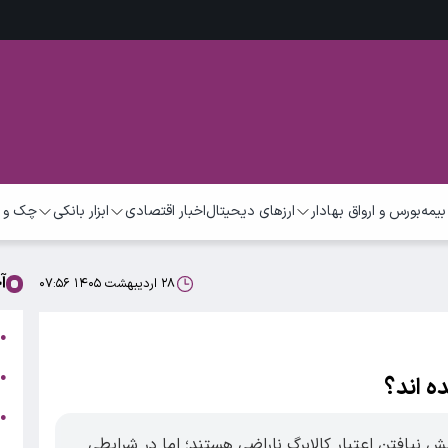
بیمه
بورس و ارواق بهادار
ارزهای دیحیتال
اخبار اقتصادی
ابزار بانکی
چک و 
آ
۲۸ اردیبهشت ۱۴۰۵ ۰۷:۵۶
ت
●
ب
●
ه اند؟
●
ر
 نیافتن اعتبار کالابرگ ناراضی هستند؛ اما در شرایطی