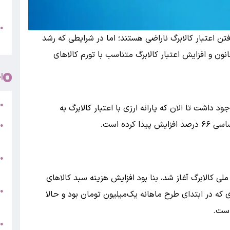
پ
و
●
تن اعتبار کالابرگ ناراضی هستند؛ اما در شرایطی که رشد
م
ون و افزایش اعتبار کالابرگ متناسب با تورم کالاهای
ا
ر
●
ه ۱۴۰۴ که ارز ترجیحی وجود داشت تا الان که یارانه ارزی با اعتبار کالابرگ به
رده است.
●
5
●
ج
لی کالابرگ آغاز شد، بنا بود افزایش هزینه سبد کالاهای
س
●
که در ابتدای طرح ماهانه یک‌میلیون تومان بود و حالا
ق
است.
ط
●