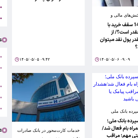
ک
●
نش‌های مالی و
ل
●
 بر جریان‌های پولی
در سال 1405 سقف خرید با
قدر است؟/ از
ع
در پول نقد میتوان
؟
ج
●
۱۴۰۵/۰۵/۰۵ ۰۹:۴۲
۱۴۰۵/۰۵/۰۶ ۰۹:۰۹
ه
●
ت
ا
●
ک
●
ل
●
پرده بانک ملی
پرده بانک ملی؛
راه بام فعال شد/
ع
خدمات کارت‌محور در بانک صادرات
تی مهم؛ مراقب