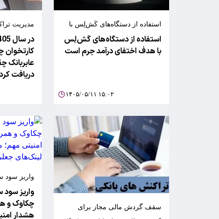
استفاده از دستگاه‌های کَش‏‌لِس‌‏ با
مدیریت تراک
هدف اختفای درآمد جرم است
افزایش کنترل
استفاده از دستگاه‌های کَش‏‌لِس‌‏
با هدف اختفای درآمد جرم است
کارتخوان چ
عابربانک چق
دریافت کرد
۱۴۰۵/۰۵/۱۱ ۱۵:۰۲
واریز سود س
واریز سود س
چکاوک و هم
سقف گردش مالی مجاز برای
هشدار امنی
مشاغل مختلف