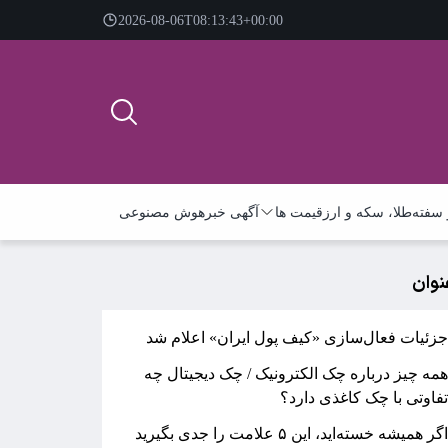
2026-08-06T08:13:43+00:00
سفته
طلا، سکه و ارز
قیمت ها
آگهی خبر
هوش مصنوعی
نوان
زئیات فعال‌سازی «کیف پول ایران» اعلام شد
مه چیز درباره چک الکترونیک / چک دیجیتال چه
فاوتی با چک کاغذی دارد؟
گر همیشه خسته‌اید، این ۵ علامت را جدی بگیرید