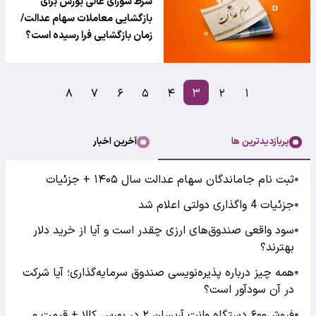
شرط شورای عالی بورس برای
بازگشایی معاملات سهام عدالت/
زمان بازگشایی فرا رسیده است؟
۸
۷
۶
۵
۴
۳
۲
۱
پربازدیدترین ها
آخرین اخبار
ثبت نام جاماندگان سهام عدالت سال ۱۴۰۵ + جزئیات
●
جزئیات 4 واگذاری دولتی اعلام شد
●
سود واقعی صندوق‌های ارزی چقدر است و آیا از خرید دلار
●
بهترند؟
همه چیز درباره پذیره‌نویسی صندوق سرمایه‌گذاری؛ آیا شرکت
●
در آن سودآور است؟
فروش۶۰۰ دستگاه وانت آریسان ۲ در بورس کالا + قیمت و
●