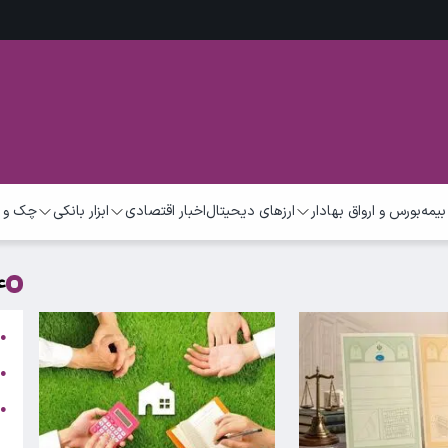
بیمه
بورس و ارواق بهادار
ارزهای دیحیتال
اخبار اقتصادی
ابزار بانکی
چک و 
ع
ت
●
ب
●
●
ر