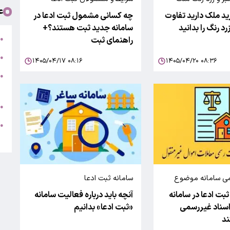
ع
د ملک دارید تفاوت
چه کسانی مشمول ثبت ادعا در
د رنگ را بدانید
سامانه جدید ثبت هستند؟+
ت
راهنمای ثبت
●
ب
●
۱۴۰۵/۰۴/۱۷ ۰۸:۱۶
۱۴۰۵/۰۴/۲۰ ۰۸:۳۶
●
ر
ج
●
ه
●
ت
سمی سامانه موضوع
سامانه ثبت ادعا
۱ قانون الزام به ثبت رسمی
 ثبت ادعا در سامانه
آنچه باید درباره فعالیت سامانه
ال غیرمنقول (سامانه
سناد غیررسمی
«ثبت ادعا» بدانیم
د