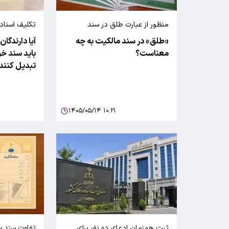
منظور از عبارت طلق در سند
تکلیف اسناد
مالکیت
مشخص شد
«طلق» در سند مالکیت به چه
آیا دارندگان
معناست؟
باید سند خو
تبدیل کنند
۱۴۰۵/۰۵/۱۴ ۱۰:۲۱
ثبت همزمان ادعای دو نفر برای
تفاوت سند س