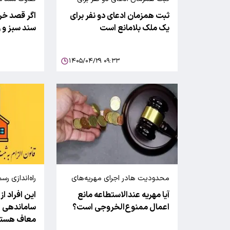
یک ملک امکان‌پذیر است
ثبت همزمان ادعای دو نفر برای
اگر قصد خری
یک ملک بلامانع است
سند سبز و زر
۱۴۰۵/۰۴/۲۹ ۰۹:۳۳
محدودیت هادر اجرای مهریه‌های
راه‌اندازی ر
عندالاستطاعه
ماده ۰
آیا مهریه عندالاستطاعه مانع
این افراد از
معاملات امو
اعمال ممنوع‌الخروجی است؟
ساماندهی ا
ثبت ادعا)
معاف هستن