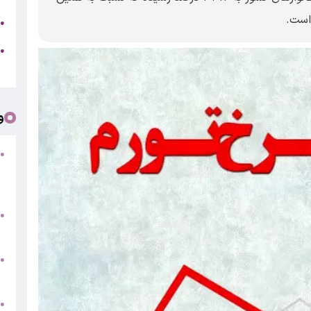
ج
●
ه
●
ت
و
●
ف
«
ب
●
س
و
●
ت
●